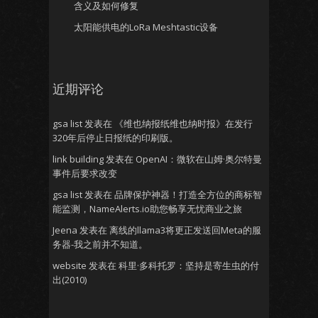
含义及如何修复
太阳能供电的LoRa Meshtastic设备
近期评论
gsa list
发表在
《维也纳报纸维也纳时报》在发行
320年后停止日报纸的印刷版。
link building
发表在
OpenAI：微软在山姆·奥尔特曼
事件后要求改变
gsa list
发表在
品牌保护神器！打造全方位的商标智
能监测，NameAlerts.io助您畅享无忧商业之旅
Jeena
发表在
离线的llama3将更正发送回Meta的服
务器-我之前并不知道。
website
发表在
科里·多科托罗：坚持是寄生虫的付
出(2010)