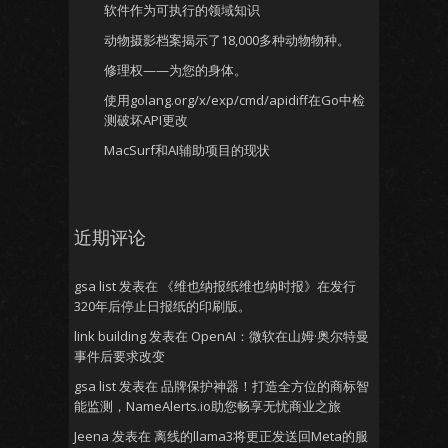
软件作为可执行的领域知识
动物摄影档案揭示了18,000多种动物物种。
修理权——为您的身体。
使用golang.org/x/exp/cmd/apidiff在Go中检
测破坏API更改
MacSurf和AI辅助项目的现状
近期评论
gsa list
发表在
《维也纳报纸维也纳时报》在发行
320年后停止日报纸的印刷版。
link building
发表在
OpenAI：微软在山姆·奥尔特曼
事件后要求改变
gsa list
发表在
品牌保护神器！打造全方位的商标智
能监测，NameAlerts.io助您畅享无忧商业之旅
Jeena
发表在
离线的llama3将更正发送回Meta的服