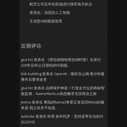
航空公司反对在机场进行移民海关执法
直觉化 – 深思的人工智能
主动型AI的能源使用
近期评论
gsa list
发表在
《维也纳报纸维也纳时报》在发行
320年后停止日报纸的印刷版。
link building
发表在
OpenAI：微软在山姆·奥尔特曼
事件后要求改变
gsa list
发表在
品牌保护神器！打造全方位的商标智
能监测，NameAlerts.io助您畅享无忧商业之旅
Jeena
发表在
离线的llama3将更正发送回Meta的服
务器-我之前并不知道。
website
发表在
科里·多科托罗：坚持是寄生虫的付
出(2010)