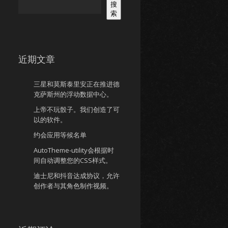
搜
索
近期文章
三星和莫斯泰里安正在推进德
克萨斯州的浮动数据中心。
上帝不玩骰子。我们创造了可
以的软件。
约会应用等候名单
AutoTheme-utility会根据时
间自动调整您的CSS样式。
迪士尼和抖音达成协议，允许
创作者与其角色制作视频。