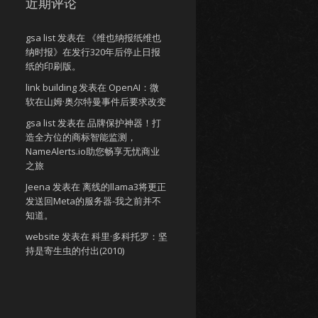
近期评论
gsa list
发表在
《维也纳报纸维也
纳时报》在发行320年后停止日报
纸的印刷版。
link building
发表在
OpenAI：微
软在山姆·奥尔特曼事件后要求改变
gsa list
发表在
品牌保护神器！打
造全方位的商标智能监测，
NameAlerts.io助您畅享无忧商业
之旅
Jeena
发表在
离线的llama3将更正
发送回Meta的服务器-我之前并不
知道。
website
发表在
科里·多科托罗：坚
持是寄生虫的付出(2010)