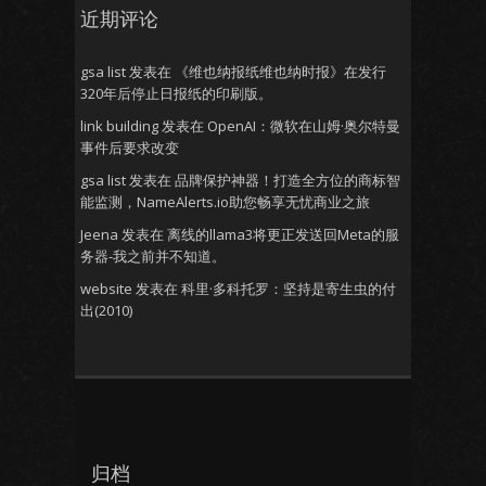
近期评论
gsa list
发表在
《维也纳报纸维也纳时报》在发行
320年后停止日报纸的印刷版。
link building
发表在
OpenAI：微软在山姆·奥尔特曼
事件后要求改变
gsa list
发表在
品牌保护神器！打造全方位的商标智
能监测，NameAlerts.io助您畅享无忧商业之旅
Jeena
发表在
离线的llama3将更正发送回Meta的服
务器-我之前并不知道。
website
发表在
科里·多科托罗：坚持是寄生虫的付
出(2010)
归档