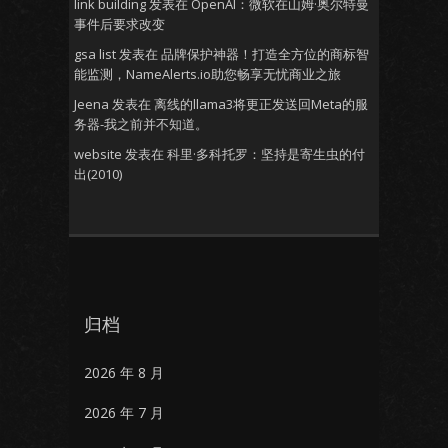
link building
发表在
OpenAI：微软在山姆·奥尔特曼
事件后要求改变
gsa list
发表在
品牌保护神器！打造全方位的商标智
能监测，NameAlerts.io助您畅享无忧商业之旅
Jeena
发表在
离线的llama3将更正发送回Meta的服
务器-我之前并不知道。
website
发表在
科里·多科托罗：坚持是寄生虫的付
出(2010)
归档
2026 年 8 月
2026 年 7 月