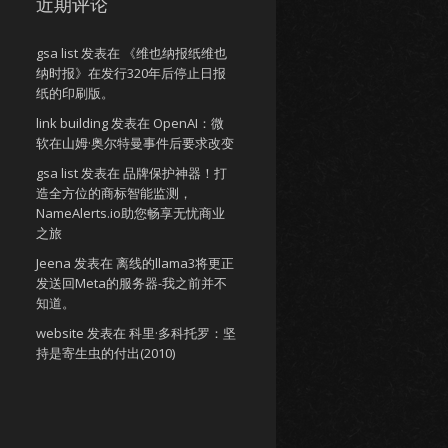
近期评论
gsa list
发表在
《维也纳报纸维也
纳时报》在发行320年后停止日报
纸的印刷版。
link building
发表在
OpenAI：微
软在山姆·奥尔特曼事件后要求改变
gsa list
发表在
品牌保护神器！打
造全方位的商标智能监测，
NameAlerts.io助您畅享无忧商业
之旅
Jeena
发表在
离线的llama3将更正
发送回Meta的服务器-我之前并不
知道。
website
发表在
科里·多科托罗：坚
持是寄生虫的付出(2010)