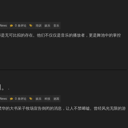
 News
0 条评论
培训
娱乐
音乐
师是无可比拟的存在。他们不仅仅是音乐的播放者，更是舞池中的掌控
。.
 News
0 条评论
娱乐
科技
迷因
繁华的大书呆子牧场宣告倒闭的消息，让人不禁唏嘘。曾经风光无限的游