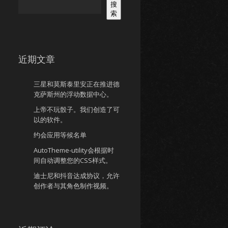
搜
索
近期文章
三星和莫斯泰里安正在推进德
克萨斯州的浮动数据中心。
上帝不玩骰子。我们创造了可
以的软件。
约会应用等候名单
AutoTheme-utility会根据时
间自动调整您的CSS样式。
迪士尼和抖音达成协议，允许
创作者与其角色制作视频。