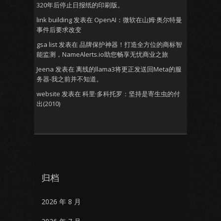
320年后停止日报纸的印刷版。
link building
发表在
OpenAI：微软在山姆·奥尔特曼
事件后要求改变
gsa list
发表在
品牌保护神器！打造全方位的商标智
能监测，NameAlerts.io助您畅享无忧商业之旅
Jeena
发表在
离线的llama3将更正发送回Meta的服
务器-我之前并不知道。
website
发表在
科里·多科托罗：坚持是寄生虫的付
出(2010)
归档
2026 年 8 月