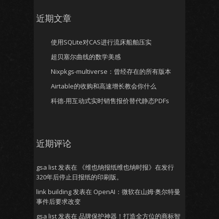
近期文章
使用SQLite对CAS进行流床船舶压实
超贝塞尔曲线的数学美感
Nixpkgs-multiverse：曾经存在的所有版本
Airtable的收购和高速增长教会你什么
科德-用互动式实时销售报价替代静态PDFs
近期评论
gsa list
发表在
《维也纳报纸维也纳时报》在发行
320年后停止日报纸的印刷版。
link building
发表在
OpenAI：微软在山姆·奥尔特曼
事件后要求改变
gsa list
发表在
品牌保护神器！打造全方位的商标智