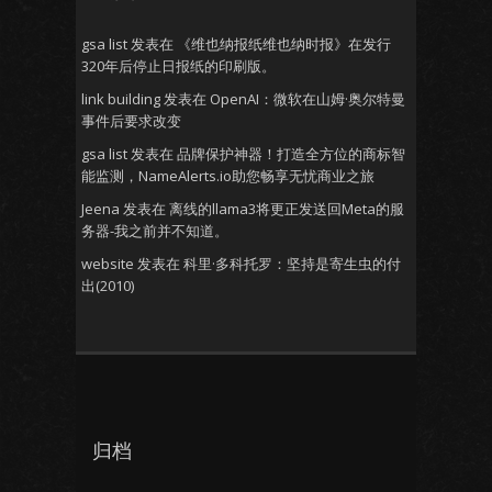
gsa list
发表在
《维也纳报纸维也纳时报》在发行
320年后停止日报纸的印刷版。
link building
发表在
OpenAI：微软在山姆·奥尔特曼
事件后要求改变
gsa list
发表在
品牌保护神器！打造全方位的商标智
能监测，NameAlerts.io助您畅享无忧商业之旅
Jeena
发表在
离线的llama3将更正发送回Meta的服
务器-我之前并不知道。
website
发表在
科里·多科托罗：坚持是寄生虫的付
出(2010)
归档