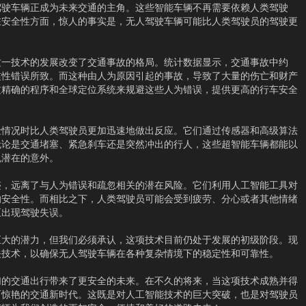
驾驶车辆正成为未来交通的主角。这些智能车辆不再需要依赖人类驾驶
在安全性方面，惊人的事实是，无人驾驶车辆可能比人类驾驶员的驾驶更
这一技术的发展改变了交通事故的格局。统计数据显示，交通事故中约
惯性错误所致。而这种由人为原因引起的事故，导致了大量的伤亡和财产
过精确的程序和全球定位系统来规避这些人为错误，提供更高的行车安全
险情况时比人类驾驶员更加迅速地做出反应。它们通过传感器和高级算法
无论是交通堵塞、紧急刹车还是突然冲出的行人，这些超智能车辆都能以
免潜在的意外。
迹，远离了与人为错误和疏忽相关的潜在风险。它们利用人工智能工具对
的安全性。而相比之下，人类驾驶员可能会受到疲劳、分心或者其他情绪
至出现驾驶失误。
巨大的潜力，但我们必须承认，这项技术目前仍处于发展的初级阶段。现
关技术，以确保无人驾驶车辆在各种复杂情境下的稳定性和可靠性。
们的交通出行带来了更安全的未来。在不久的将来，当这项技术成熟并得
而惊艳的交通新时代。这既是对人工智能技术的巨大突破，也是对驾驶员