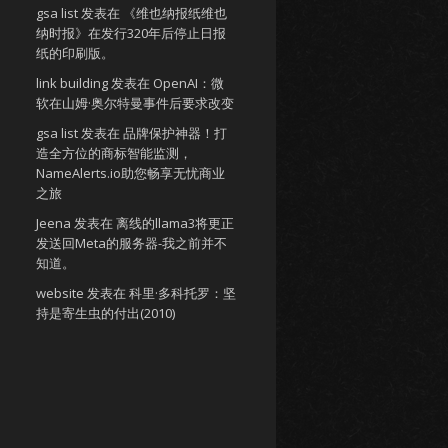
gsa list
发表在
《维也纳报纸维也
纳时报》在发行320年后停止日报
纸的印刷版。
link building
发表在
OpenAI：微
软在山姆·奥尔特曼事件后要求改变
gsa list
发表在
品牌保护神器！打
造全方位的商标智能监测，
NameAlerts.io助您畅享无忧商业
之旅
Jeena
发表在
离线的llama3将更正
发送回Meta的服务器-我之前并不
知道。
website
发表在
科里·多科托罗：坚
持是寄生虫的付出(2010)