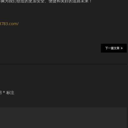
车辆为我们创造的更加安全、便捷和美好的道路未来！
s3783.com/
下一篇文章
用
*
标注