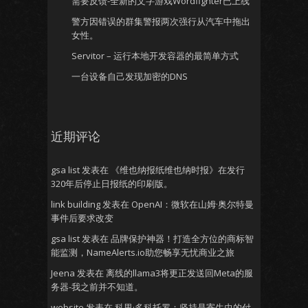
需要反馈-全新的文字游戏Wordfighter已上线
警方因错误的群集警报两次强行从汽车中拖出
女性。
Servitor – 运行本地开发容器的最简单方式
一台设备自己发现加密的DNS
近期评论
gsa list
发表在
《维也纳报纸维也纳时报》在发行
320年后停止日报纸的印刷版。
link building
发表在
OpenAI：微软在山姆·奥尔特曼
事件后要求改变
gsa list
发表在
品牌保护神器！打造全方位的商标智
能监测，NameAlerts.io助您畅享无忧商业之旅
Jeena
发表在
离线的llama3将更正发送回Meta的服
务器-我之前并不知道。
website
发表在
科里·多科托罗：坚持是寄生虫的付