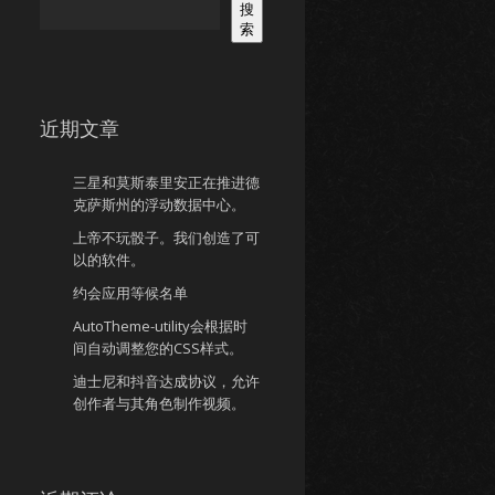
搜
索
近期文章
三星和莫斯泰里安正在推进德
克萨斯州的浮动数据中心。
上帝不玩骰子。我们创造了可
以的软件。
约会应用等候名单
AutoTheme-utility会根据时
间自动调整您的CSS样式。
迪士尼和抖音达成协议，允许
创作者与其角色制作视频。