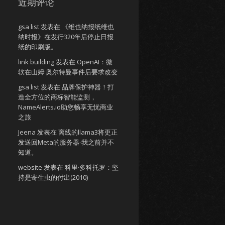
近期评论
gsa list
发表在
《维也纳报纸维也
纳时报》在发行320年后停止日报
纸的印刷版。
link building
发表在
OpenAI：微
软在山姆·奥尔特曼事件后要求改变
gsa list
发表在
品牌保护神器！打
造全方位的商标智能监测，
NameAlerts.io助您畅享无忧商业
之旅
Jeena
发表在
离线的llama3将更正
发送回Meta的服务器-我之前并不
知道。
website
发表在
科里·多科托罗：坚
持是寄生虫的付出(2010)