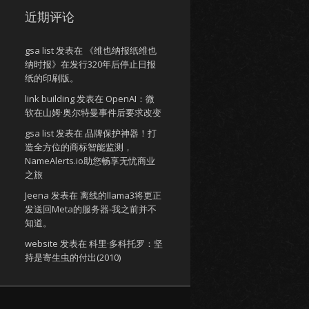
近期评论
gsa list
发表在
《维也纳报纸维也
纳时报》在发行320年后停止日报
纸的印刷版。
link building
发表在
OpenAI：微
软在山姆·奥尔特曼事件后要求改变
gsa list
发表在
品牌保护神器！打
造全方位的商标智能监测，
NameAlerts.io助您畅享无忧商业
之旅
Jeena
发表在
离线的llama3将更正
发送回Meta的服务器-我之前并不
知道。
website
发表在
科里·多科托罗：坚
持是寄生虫的付出(2010)