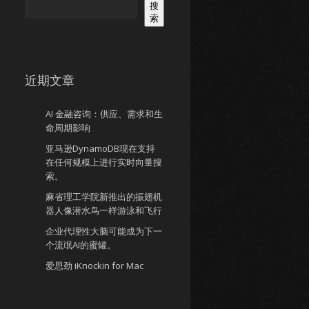
搜
索
近期文章
AI 金融咨询：供应、需求和生
命周期影响
亚马逊DynamoDB现在支持
在任何规模上进行实时向量搜
索。
麻省理工学院新推出的振翅机
器人像潜水鸟一样游泳和飞行
企业代理性大脑可能成为下一
个流氓AI的蜜罐。
爱思劲 iKnockin for Mac