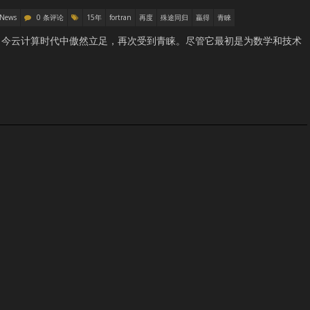
 News
0 条评论
15年
fortran
再度
殊途同归
贏得
青睞
当今云计算时代中傲然立足，再次受到青睐。尽管它最初是为数学和技术