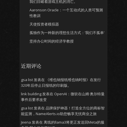
我们目睹着游戏主机的消亡。
Aaronson Oracle：一个互动式的人类可预测
性教训
天使投资者模拟器
孤独作为一种新的理想生活方式：’我们不孤单’
坚持办公时间的经济学教授
近期评论
gsa list
发表在
《维也纳报纸维也纳时报》在发行
320年后停止日报纸的印刷版。
link building
发表在
OpenAI：微软在山姆·奥尔特曼
事件后要求改变
gsa list
发表在
品牌保护神器！打造全方位的商标智
能监测，NameAlerts.io助您畅享无忧商业之旅
Jeena
发表在
离线的llama3将更正发送回Meta的服