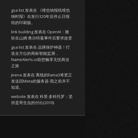
gsa list
发表在
《维也纳报纸维也
纳时报》在发行320年后停止日报
纸的印刷版。
link building
发表在
OpenAI：微
软在山姆·奥尔特曼事件后要求改变
gsa list
发表在
品牌保护神器！打
造全方位的商标智能监测，
NameAlerts.io助您畅享无忧商业
之旅
Jeena
发表在
离线的llama3将更正
发送回Meta的服务器-我之前并不
知道。
website
发表在
科里·多科托罗：坚
持是寄生虫的付出(2010)