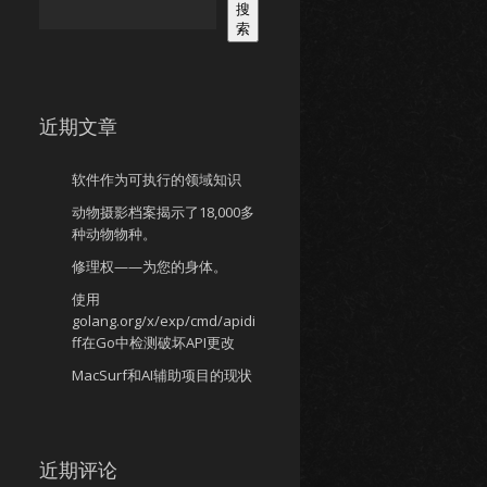
搜
索
近期文章
软件作为可执行的领域知识
动物摄影档案揭示了18,000多
种动物物种。
修理权——为您的身体。
使用
golang.org/x/exp/cmd/apidi
ff在Go中检测破坏API更改
MacSurf和AI辅助项目的现状
近期评论