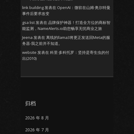
link building
发表在
OpenAI：微软在山姆·奥尔特曼
事件后要求改变
gsa list
发表在
品牌保护神器！打造全方位的商标智
能监测，NameAlerts.io助您畅享无忧商业之旅
Jeena
发表在
离线的llama3将更正发送回Meta的服
务器-我之前并不知道。
website
发表在
科里·多科托罗：坚持是寄生虫的付
出(2010)
归档
2026 年 8 月
2026 年 7 月