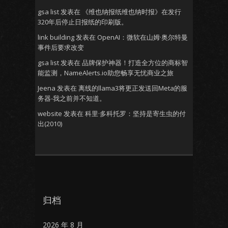
gsa list
发表在
《维也纳报纸维也纳时报》在发行
320年后停止日报纸的印刷版。
link building
发表在
OpenAI：微软在山姆·奥尔特曼
事件后要求改变
gsa list
发表在
品牌保护神器！打造全方位的商标智
能监测，NameAlerts.io助您畅享无忧商业之旅
Jeena
发表在
离线的llama3将更正发送回Meta的服
务器-我之前并不知道。
website
发表在
科里·多科托罗：坚持是寄生虫的付
出(2010)
归档
2026 年 8 月