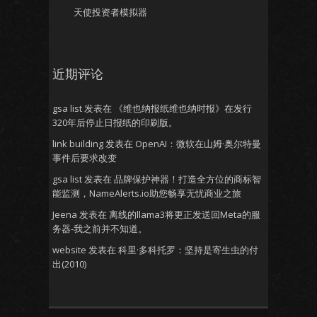
天使投资者模拟器
近期评论
gsa list
发表在
《维也纳报纸维也纳时报》在发行
320年后停止日报纸的印刷版。
link building
发表在
OpenAI：微软在山姆·奥尔特曼
事件后要求改变
gsa list
发表在
品牌保护神器！打造全方位的商标智
能监测，NameAlerts.io助您畅享无忧商业之旅
Jeena
发表在
离线的llama3将更正发送回Meta的服
务器-我之前并不知道。
website
发表在
科里·多科托罗：坚持是寄生虫的付
出(2010)