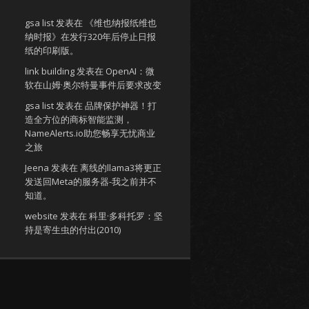
gsa list
发表在
《维也纳报纸维也
纳时报》在发行320年后停止日报
纸的印刷版。
link building
发表在
OpenAI：微
软在山姆·奥尔特曼事件后要求改变
gsa list
发表在
品牌保护神器！打
造全方位的商标智能监测，
NameAlerts.io助您畅享无忧商业
之旅
Jeena
发表在
离线的llama3将更正
发送回Meta的服务器-我之前并不
知道。
website
发表在
科里·多科托罗：坚
持是寄生虫的付出(2010)