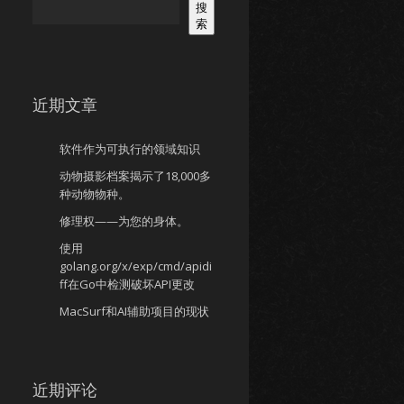
搜
索
近期文章
软件作为可执行的领域知识
动物摄影档案揭示了18,000多
种动物物种。
修理权——为您的身体。
使用
golang.org/x/exp/cmd/apidi
ff在Go中检测破坏API更改
MacSurf和AI辅助项目的现状
近期评论