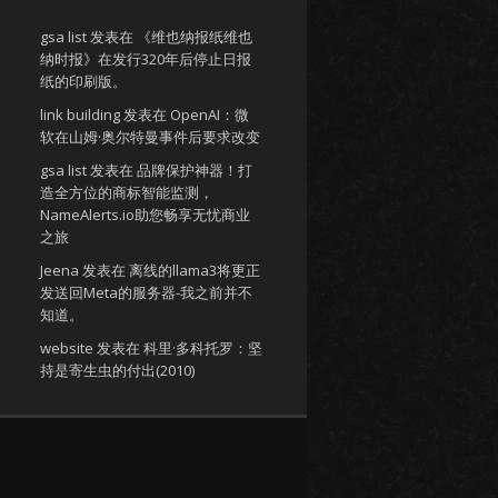
gsa list
发表在
《维也纳报纸维也
纳时报》在发行320年后停止日报
纸的印刷版。
link building
发表在
OpenAI：微
软在山姆·奥尔特曼事件后要求改变
gsa list
发表在
品牌保护神器！打
造全方位的商标智能监测，
NameAlerts.io助您畅享无忧商业
之旅
Jeena
发表在
离线的llama3将更正
发送回Meta的服务器-我之前并不
知道。
website
发表在
科里·多科托罗：坚
持是寄生虫的付出(2010)