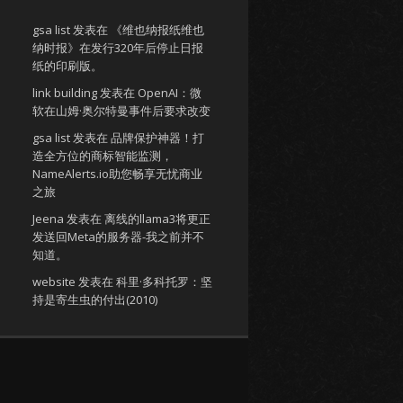
gsa list
发表在
《维也纳报纸维也
纳时报》在发行320年后停止日报
纸的印刷版。
link building
发表在
OpenAI：微
软在山姆·奥尔特曼事件后要求改变
gsa list
发表在
品牌保护神器！打
造全方位的商标智能监测，
NameAlerts.io助您畅享无忧商业
之旅
Jeena
发表在
离线的llama3将更正
发送回Meta的服务器-我之前并不
知道。
website
发表在
科里·多科托罗：坚
持是寄生虫的付出(2010)