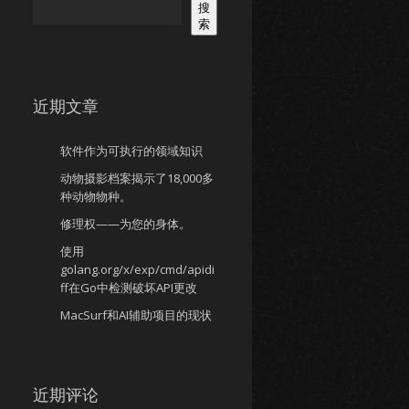
搜
索
近期文章
软件作为可执行的领域知识
动物摄影档案揭示了18,000多
种动物物种。
修理权——为您的身体。
使用
golang.org/x/exp/cmd/apidi
ff在Go中检测破坏API更改
MacSurf和AI辅助项目的现状
近期评论