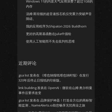
Windows 11的内置天气应用浪费了超过1GB的
内存
汤姆·斯坦顿的超音速投石机仅凭重力突破声音
障碍。
我的应用程序为Shipaton 2026: Buildhorn
更好的高斯基函数在Julia中描绘
使用人工智能而不失去批判性思维
近期评论
gsa list
发表在
《维也纳报纸维也纳时报》在发行
320年后停止日报纸的印刷版。
link building
发表在
OpenAI：微软在山姆·奥尔特曼
事件后要求改变
gsa list
发表在
品牌保护神器！打造全方位的商标智
能监测，NameAlerts.io助您畅享无忧商业之旅