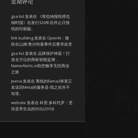
近期评论
gsa list
发表在
《维也纳报纸维也
纳时报》在发行320年后停止日报
纸的印刷版。
link building
发表在
OpenAI：微
软在山姆·奥尔特曼事件后要求改变
gsa list
发表在
品牌保护神器！打
造全方位的商标智能监测，
NameAlerts.io助您畅享无忧商业
之旅
Jeena
发表在
离线的llama3将更正
发送回Meta的服务器-我之前并不
知道。
website
发表在
科里·多科托罗：坚
持是寄生虫的付出(2010)