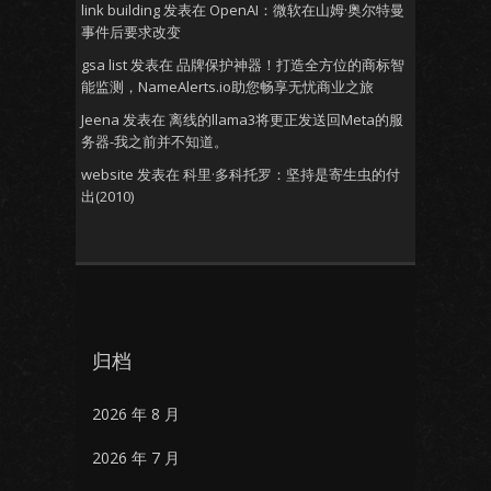
link building
发表在
OpenAI：微软在山姆·奥尔特曼
事件后要求改变
gsa list
发表在
品牌保护神器！打造全方位的商标智
能监测，NameAlerts.io助您畅享无忧商业之旅
Jeena
发表在
离线的llama3将更正发送回Meta的服
务器-我之前并不知道。
website
发表在
科里·多科托罗：坚持是寄生虫的付
出(2010)
归档
2026 年 8 月
2026 年 7 月