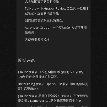
人工智能哲学的分析垄断
Tcl Note A1 Nxtpaper Review (2026): 一款用于
记笔记和观看的混合平板
我们目睹着游戏主机的消亡。
Aaronson Oracle：一个互动式的人类可预测
性教训
天使投资者模拟器
近期评论
gsa list
发表在
《维也纳报纸维也纳时报》在发行
320年后停止日报纸的印刷版。
link building
发表在
OpenAI：微软在山姆·奥尔特曼
事件后要求改变
gsa list
发表在
品牌保护神器！打造全方位的商标智
能监测，NameAlerts.io助您畅享无忧商业之旅