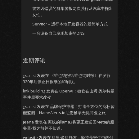
警方因错误的群集警报两次强行从汽车中拖出
女性。
Servitor – 运行本地开发容器的最简单方式
一台设备自己发现加密的DNS
近期评论
gsa list
发表在
《维也纳报纸维也纳时报》在发行
320年后停止日报纸的印刷版。
link building
发表在
OpenAI：微软在山姆·奥尔特曼
事件后要求改变
gsa list
发表在
品牌保护神器！打造全方位的商标智
能监测，NameAlerts.io助您畅享无忧商业之旅
Jeena
发表在
离线的llama3将更正发送回Meta的服
务器-我之前并不知道。
website
发表在
科里·多科托罗：坚持是寄生虫的付