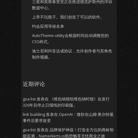
三星和莫斯泰里安正在推进德克萨斯州的浮动
数据中心。
上帝不玩骰子。我们创造了可以的软件。
约会应用等候名单
AutoTheme-utility会根据时间自动调整您的
CSS样式。
迪士尼和抖音达成协议，允许创作者与其角色
制作视频。
近期评论
gsa list
发表在
《维也纳报纸维也纳时报》在发行
320年后停止日报纸的印刷版。
link building
发表在
OpenAI：微软在山姆·奥尔特曼
事件后要求改变
gsa list
发表在
品牌保护神器！打造全方位的商标智
能监测，NameAlerts.io助您畅享无忧商业之旅