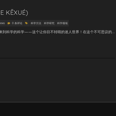
 KĒXUÉ)
News
0 条评论
科学方法
科学研究
科学领域
é） 欢迎来到科学的科学——这个让你目不转睛的迷人世界！在这个不可思议的…