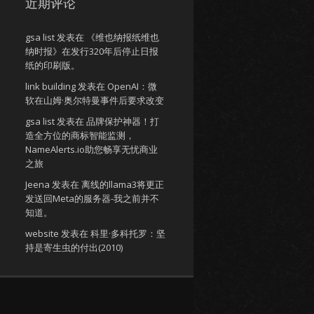
近期评论
gsa list
发表在
《维也纳报纸维也
纳时报》在发行320年后停止日报
纸的印刷版。
link building
发表在
OpenAI：微
软在山姆·奥尔特曼事件后要求改变
gsa list
发表在
品牌保护神器！打
造全方位的商标智能监测，
NameAlerts.io助您畅享无忧商业
之旅
Jeena
发表在
离线的llama3将更正
发送回Meta的服务器-我之前并不
知道。
website
发表在
科里·多科托罗：坚
持是寄生虫的付出(2010)