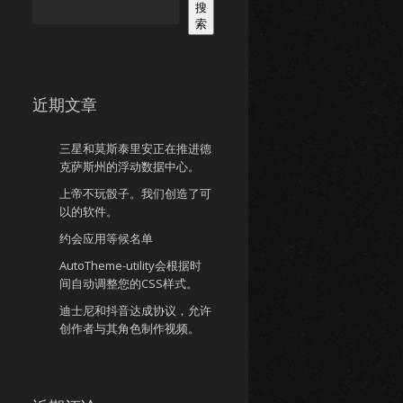
搜
索
近期文章
三星和莫斯泰里安正在推进德
克萨斯州的浮动数据中心。
上帝不玩骰子。我们创造了可
以的软件。
约会应用等候名单
AutoTheme-utility会根据时
间自动调整您的CSS样式。
迪士尼和抖音达成协议，允许
创作者与其角色制作视频。