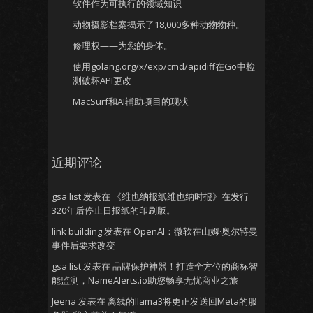
软件作为可执行的领域知识
动物摄影档案揭示了18,000多种动物物种。
修理权——为您的身体。
使用golang.org/x/exp/cmd/apidiff在Go中检
测破坏API更改
MacSurf和AI辅助项目的现状
近期评论
gsa list
发表在
《维也纳报纸维也纳时报》在发行
320年后停止日报纸的印刷版。
link building
发表在
OpenAI：微软在山姆·奥尔特曼
事件后要求改变
gsa list
发表在
品牌保护神器！打造全方位的商标智
能监测，NameAlerts.io助您畅享无忧商业之旅
Jeena
发表在
离线的llama3将更正发送回Meta的服