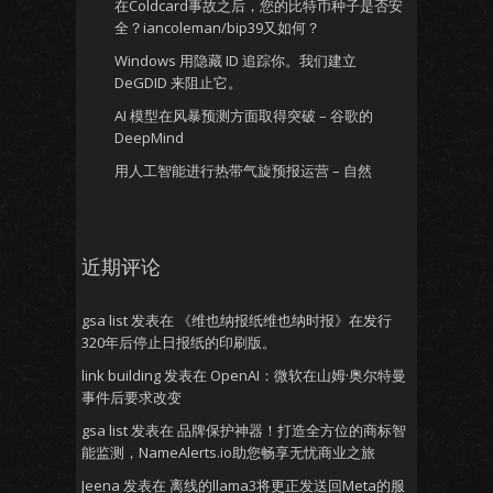
在Coldcard事故之后，您的比特币种子是否安
全？iancoleman/bip39又如何？
Windows 用隐藏 ID 追踪你。我们建立
DeGDID 来阻止它。
AI 模型在风暴预测方面取得突破 – 谷歌的
DeepMind
用人工智能进行热带气旋预报运营 – 自然
近期评论
gsa list
发表在
《维也纳报纸维也纳时报》在发行
320年后停止日报纸的印刷版。
link building
发表在
OpenAI：微软在山姆·奥尔特曼
事件后要求改变
gsa list
发表在
品牌保护神器！打造全方位的商标智
能监测，NameAlerts.io助您畅享无忧商业之旅
Jeena
发表在
离线的llama3将更正发送回Meta的服