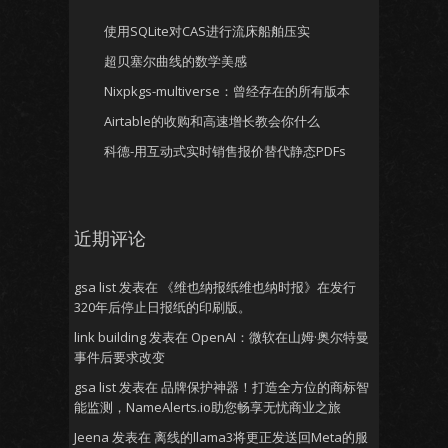
使用SQLite对CAS进行流床船舶压实
超贝塞尔曲线的数学美感
Nixpkgs-multiverse：曾经存在的所有版本
Airtable的收购和高速增长教会你什么
科德-用互动式实时销售报价替代静态PDFs
近期评论
gsa list
发表在
《维也纳报纸维也纳时报》在发行
320年后停止日报纸的印刷版。
link building
发表在
OpenAI：微软在山姆·奥尔特曼
事件后要求改变
gsa list
发表在
品牌保护神器！打造全方位的商标智
能监测，NameAlerts.io助您畅享无忧商业之旅
Jeena
发表在
离线的llama3将更正发送回Meta的服