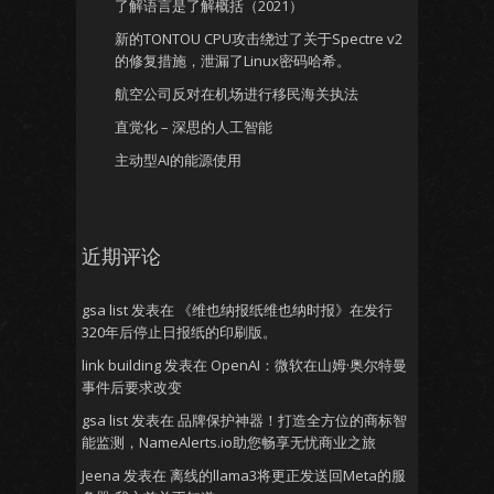
了解语言是了解概括（2021）
新的TONTOU CPU攻击绕过了关于Spectre v2
的修复措施，泄漏了Linux密码哈希。
航空公司反对在机场进行移民海关执法
直觉化 – 深思的人工智能
主动型AI的能源使用
近期评论
gsa list
发表在
《维也纳报纸维也纳时报》在发行
320年后停止日报纸的印刷版。
link building
发表在
OpenAI：微软在山姆·奥尔特曼
事件后要求改变
gsa list
发表在
品牌保护神器！打造全方位的商标智
能监测，NameAlerts.io助您畅享无忧商业之旅
Jeena
发表在
离线的llama3将更正发送回Meta的服