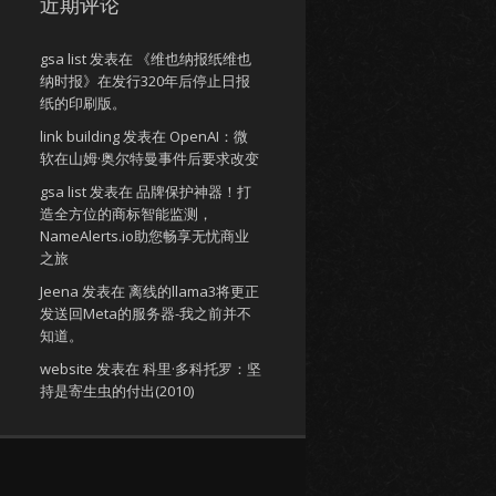
近期评论
gsa list
发表在
《维也纳报纸维也
纳时报》在发行320年后停止日报
纸的印刷版。
link building
发表在
OpenAI：微
软在山姆·奥尔特曼事件后要求改变
gsa list
发表在
品牌保护神器！打
造全方位的商标智能监测，
NameAlerts.io助您畅享无忧商业
之旅
Jeena
发表在
离线的llama3将更正
发送回Meta的服务器-我之前并不
知道。
website
发表在
科里·多科托罗：坚
持是寄生虫的付出(2010)