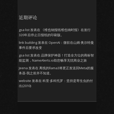
近期评论
gsa list
发表在
《维也纳报纸维也纳时报》在发行
320年后停止日报纸的印刷版。
link building
发表在
OpenAI：微软在山姆·奥尔特曼
事件后要求改变
gsa list
发表在
品牌保护神器！打造全方位的商标智
能监测，NameAlerts.io助您畅享无忧商业之旅
Jeena
发表在
离线的llama3将更正发送回Meta的服
务器-我之前并不知道。
website
发表在
科里·多科托罗：坚持是寄生虫的付
出(2010)