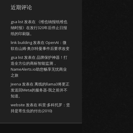
近期评论
gsa list
发表在
《维也纳报纸维也
纳时报》在发行320年后停止日报
纸的印刷版。
link building
发表在
OpenAI：微
软在山姆·奥尔特曼事件后要求改变
gsa list
发表在
品牌保护神器！打
造全方位的商标智能监测，
NameAlerts.io助您畅享无忧商业
之旅
Jeena
发表在
离线的llama3将更正
发送回Meta的服务器-我之前并不
知道。
website
发表在
科里·多科托罗：坚
持是寄生虫的付出(2010)