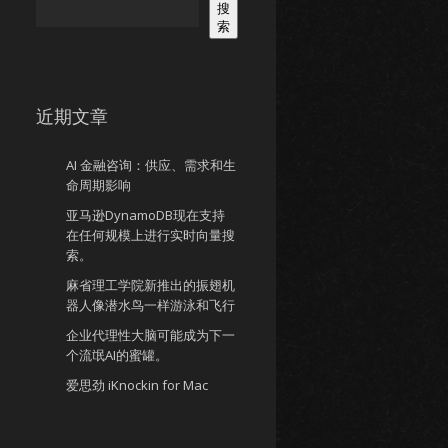
搜
索
近期文章
AI 金融咨询：供应、需求和生
命周期影响
亚马逊DynamoDB现在支持
在任何规模上进行实时向量搜
索。
麻省理工学院新推出的振翅机
器人像潜水鸟一样游泳和飞行
企业代理性大脑可能成为下一
个流氓AI的蜜罐。
爱思劲 iKnockin for Mac