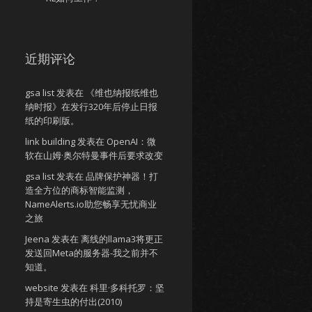
近期评论
gsa list
发表在
《维也纳报纸维也
纳时报》在发行320年后停止日报
纸的印刷版。
link building
发表在
OpenAI：微
软在山姆·奥尔特曼事件后要求改变
gsa list
发表在
品牌保护神器！打
造全方位的商标智能监测，
NameAlerts.io助您畅享无忧商业
之旅
Jeena
发表在
离线的llama3将更正
发送回Meta的服务器-我之前并不
知道。
website
发表在
科里·多科托罗：坚
持是寄生虫的付出(2010)