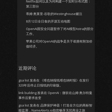
Netflix如何以及为何构建一个实时分布式图：
第三部分
蒂姆·奥莱里-谷歌的Westinghouse赌注
8月12日全日食的开源互动地图
OpenAI因安全问题暂停了对AI模型Astra的部分
工作。
苹果公司对OpenAI的战争是关于谁拥有附加价
值经济。
近期评论
gsa list
发表在
《维也纳报纸维也纳时报》在发行
320年后停止日报纸的印刷版。
link building
发表在
OpenAI：微软在山姆·奥尔特曼
事件后要求改变
gsa list
发表在
品牌保护神器！打造全方位的商标智
能监测，NameAlerts.io助您畅享无忧商业之旅