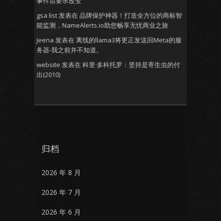
事件后要求改变
gsa list
发表在
品牌保护神器！打造全方位的商标智
能监测，NameAlerts.io助您畅享无忧商业之旅
Jeena
发表在
离线的llama3将更正发送回Meta的服
务器-我之前并不知道。
website
发表在
科里·多科托罗：坚持是寄生虫的付
出(2010)
归档
2026 年 8 月
2026 年 7 月
2026 年 6 月