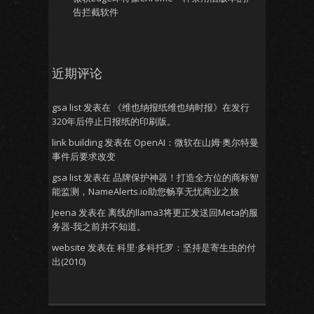
告拦截软件
近期评论
gsa list
发表在
《维也纳报纸维也纳时报》在发行
320年后停止日报纸的印刷版。
link building
发表在
OpenAI：微软在山姆·奥尔特曼
事件后要求改变
gsa list
发表在
品牌保护神器！打造全方位的商标智
能监测，NameAlerts.io助您畅享无忧商业之旅
Jeena
发表在
离线的llama3将更正发送回Meta的服
务器-我之前并不知道。
website
发表在
科里·多科托罗：坚持是寄生虫的付
出(2010)