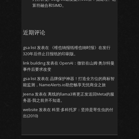
算符融合和SIMD。
近期评论
gsa list
发表在
《维也纳报纸维也纳时报》在发行
320年后停止日报纸的印刷版。
link building
发表在
OpenAI：微软在山姆·奥尔特曼
事件后要求改变
gsa list
发表在
品牌保护神器！打造全方位的商标智
能监测，NameAlerts.io助您畅享无忧商业之旅
Jeena
发表在
离线的llama3将更正发送回Meta的服
务器-我之前并不知道。
website
发表在
科里·多科托罗：坚持是寄生虫的付
出(2010)