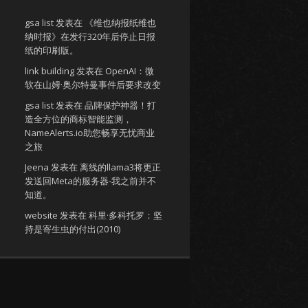
gsa list
发表在
《维也纳报纸维也
纳时报》在发行320年后停止日报
纸的印刷版。
link building
发表在
OpenAI：微
软在山姆·奥尔特曼事件后要求改变
gsa list
发表在
品牌保护神器！打
造全方位的商标智能监测，
NameAlerts.io助您畅享无忧商业
之旅
Jeena
发表在
离线的llama3将更正
发送回Meta的服务器-我之前并不
知道。
website
发表在
科里·多科托罗：坚
持是寄生虫的付出(2010)