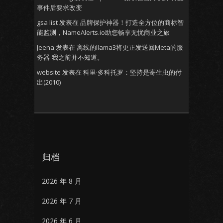
事件后要求改变
gsa list
发表在
品牌保护神器！打造全方位的商标智
能监测，NameAlerts.io助您畅享无忧商业之旅
Jeena
发表在
离线的llama3将更正发送回Meta的服
务器-我之前并不知道。
website
发表在
科里·多科托罗：坚持是寄生虫的付
出(2010)
归档
2026 年 8 月
2026 年 7 月
2026 年 6 月