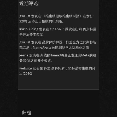
近期评论
gsa list
发表在
《维也纳报纸维也纳时报》在发行
320年后停止日报纸的印刷版。
link building
发表在
OpenAI：微软在山姆·奥尔特曼
事件后要求改变
gsa list
发表在
品牌保护神器！打造全方位的商标智
能监测，NameAlerts.io助您畅享无忧商业之旅
Jeena
发表在
离线的llama3将更正发送回Meta的服
务器-我之前并不知道。
website
发表在
科里·多科托罗：坚持是寄生虫的付
出(2010)
归档