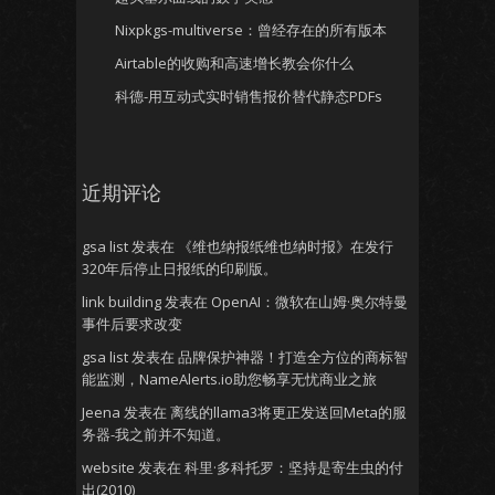
Nixpkgs-multiverse：曾经存在的所有版本
Airtable的收购和高速增长教会你什么
科德-用互动式实时销售报价替代静态PDFs
近期评论
gsa list
发表在
《维也纳报纸维也纳时报》在发行
320年后停止日报纸的印刷版。
link building
发表在
OpenAI：微软在山姆·奥尔特曼
事件后要求改变
gsa list
发表在
品牌保护神器！打造全方位的商标智
能监测，NameAlerts.io助您畅享无忧商业之旅
Jeena
发表在
离线的llama3将更正发送回Meta的服
务器-我之前并不知道。
website
发表在
科里·多科托罗：坚持是寄生虫的付
出(2010)