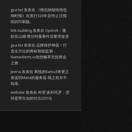
gsa list
发表在
《维也纳报纸维也
纳时报》在发行320年后停止日报
纸的印刷版。
link building
发表在
OpenAI：微
软在山姆·奥尔特曼事件后要求改变
gsa list
发表在
品牌保护神器！打
造全方位的商标智能监测，
NameAlerts.io助您畅享无忧商业
之旅
Jeena
发表在
离线的llama3将更正
发送回Meta的服务器-我之前并不
知道。
website
发表在
科里·多科托罗：坚
持是寄生虫的付出(2010)