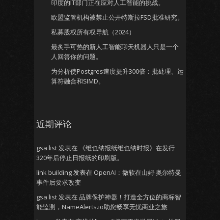
印度的IT部门正在应对人工智能的挑战。
欧盟监管机构被禁止公开特斯拉FSD批准研究。
私募股权所有权导航（2024）
最炙手可热的新人工智能聊天机器人只是一个
人回答你的问题。
为分析使Postgres速度提升300倍：批处理、运
算符融合和SIMD。
近期评论
gsa list
发表在
《维也纳报纸维也纳时报》在发行
320年后停止日报纸的印刷版。
link building
发表在
OpenAI：微软在山姆·奥尔特曼
事件后要求改变
gsa list
发表在
品牌保护神器！打造全方位的商标智
能监测，NameAlerts.io助您畅享无忧商业之旅