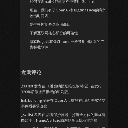
如何在Gmail和谷歌文档中禁用 Gemini
现在，我们有了OpenAI对Hugging Face的意外
攻击时间表。
硬件根控制备选应用商店
了解互联网核心部分的可达性
微软Edge即将像Chrome一样禁用旧版本的广
告拦截软件
近期评论
gsa list
发表在
《维也纳报纸维也纳时报》在发行
320年后停止日报纸的印刷版。
link building
发表在
OpenAI：微软在山姆·奥尔特曼
事件后要求改变
gsa list
发表在
品牌保护神器！打造全方位的商标智
能监测，NameAlerts.io助您畅享无忧商业之旅