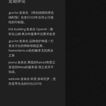
近期评论
gsa list
发表在
《维也纳报纸维也
纳时报》在发行320年后停止日报
纸的印刷版。
link building
发表在
OpenAI：微
软在山姆·奥尔特曼事件后要求改变
gsa list
发表在
品牌保护神器！打
造全方位的商标智能监测，
NameAlerts.io助您畅享无忧商业
之旅
Jeena
发表在
离线的llama3将更正
发送回Meta的服务器-我之前并不
知道。
website
发表在
科里·多科托罗：坚
持是寄生虫的付出(2010)