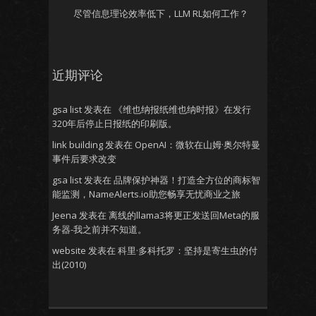
尽管信息理论效率低下，LLM RL如何工作？
近期评论
gsa list
发表在
《维也纳报纸维也纳时报》在发行
320年后停止日报纸的印刷版。
link building
发表在
OpenAI：微软在山姆·奥尔特曼
事件后要求改变
gsa list
发表在
品牌保护神器！打造全方位的商标智
能监测，NameAlerts.io助您畅享无忧商业之旅
Jeena
发表在
离线的llama3将更正发送回Meta的服
务器-我之前并不知道。
website
发表在
科里·多科托罗：坚持是寄生虫的付
出(2010)